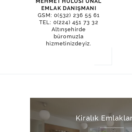
MEHMET HULUSI ÜNAL
EMLAK DANIŞMANI
GSM: 0(532) 236 55 61
TEL: 0(224) 451 73 32
Altınşehirde
büromuzla
hizmetinizdeyiz.
Kiralık Emlakla