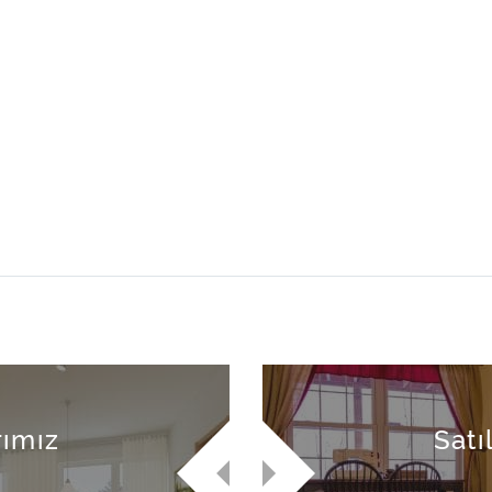
rımız
Satı