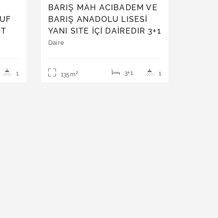
BARIŞ MAH ACIBADEM VE
SUF
BARIŞ ANADOLU LISESİ
NT
YANI SITE İÇİ DAİREDIR 3+1
I
OLUP 1 KAT DAIREDİR
Daire
TE
3+1
1
1
2
135m