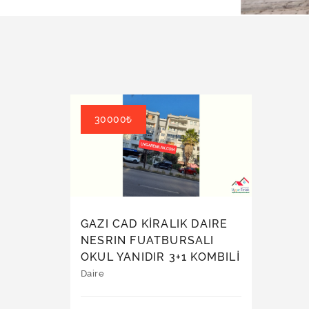
30000₺
GAZI CAD KİRALIK DAIRE
NESRIN FUATBURSALI
OKUL YANIDIR 3+1 KOMBILİ
DIR GENİS BALKONLUDUR
Daire
ASANSÖRLÜDÜR