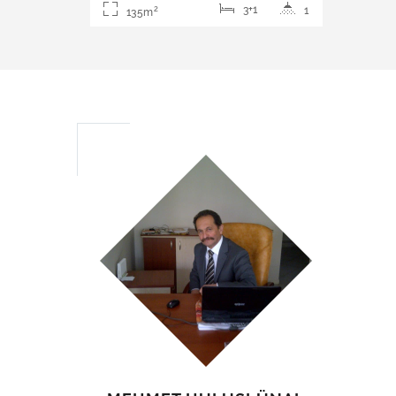
3+1
1
2
135m