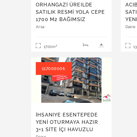
ORHANGAZİ ÜREILDE
ACI
SATILIK RESMİ YOLA CEPE
SATI
1700 M2 BAĞIMSIZ
YEN
ZEYTINLIKTİR İÇINDE
BUL
Arsa
Daire
BAKIMLI ZEYTIN VARDIR
DAI
2000 KG AĞAÇLAR
2
1700m
1
DOLUDUR FUL GÖL
MANZARALIDIR Ci TTI
ALICIYA PAZARLIĞI
11700000₺
VARDIR 658 parseldir
resmi yoldur
İHSANIYE ESENTEPEDE
YENİ OTURMAYA HAZIR
3+1 SİTE İÇI HAVUZLU
KAPALI OTOPARKLI
Daire