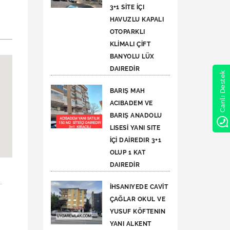
3+1 SİTE İÇI
HAVUZLU KAPALI
OTOPARKLI
KLİMALI ÇİFT
BANYOLU LÜX
DAIREDİR
Canlı Destek
BARIŞ MAH
ACIBADEM VE
BARIŞ ANADOLU
LISESİ YANI SITE
İÇİ DAİREDIR 3+1
OLUP 1 KAT
DAIREDİR
İHSANIYEDE CAVİT
ÇAĞLAR OKUL VE
YUSUF KÖFTENIN
YANI ALKENT