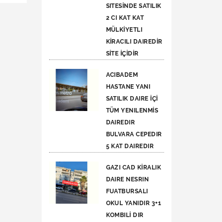
SITESİNDE SATILIK
2 CI KAT KAT
MÜLKİYETLI
KİRACILI DAIREDİR
SİTE İÇİDİR
ACIBADEM
HASTANE YANI
SATILIK DAIRE İÇİ
TÜM YENILENMİS
DAIREDIR
BULVARA CEPEDIR
5 KAT DAIREDIR
GAZI CAD KİRALIK
DAIRE NESRIN
FUATBURSALI
OKUL YANIDIR 3+1
KOMBILİ DIR