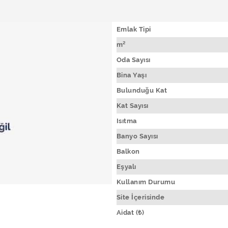
Emlak Tipi
m²
Oda Sayısı
Bina Yaşı
Bulunduğu Kat
Kat Sayısı
Isıtma
Banyo Sayısı
Balkon
Eşyalı
Kullanım Durumu
Site İçerisinde
Aidat (₺)