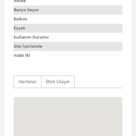
Isıtma
Banyo Sayısı
Balkon
Eşyalı
Kullanım Durumu
Site İçerisinde
Aidat (₺)
Haritalar
Bize Ulaşın