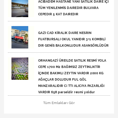
ACIBADEM HASTANE YANI SATILIK DAIRE İÇİ
TÜM YENILENMİS DAIREDIR BULVARA
CEPEDIR 5 KAT DAIREDIR
GAZI CAD KİRALIK DAIRE NESRIN
FUATBURSALI OKUL YANIDIR 3+1 KOMBILİ
DIR GENİS BALKONLUDUR ASANSÖRLÜDÜR
ORHANGAZİ ÜREILDE SATILIK RESMİ YOLA
CEPE 1700 M2 BAĞIMSIZ ZEYTINLIKTİR
İÇINDE BAKIMLI ZEYTIN VARDIR 2000 KG
AĞAÇLAR DOLUDUR FUL GÖL
MANZARALIDIR Ci TTI ALICIYA PAZARLIĞI
VARDIR 658 parseldir resmi yoldur
Tüm Emlakları Gör