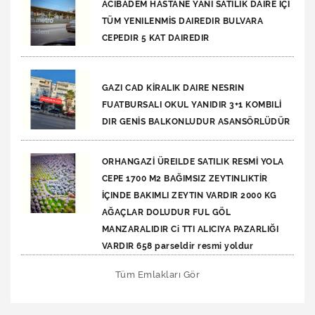
ACIBADEM HASTANE YANI SATILIK DAIRE İÇİ
TÜM YENILENMİS DAIREDIR BULVARA
CEPEDIR 5 KAT DAIREDIR
GAZI CAD KİRALIK DAIRE NESRIN
FUATBURSALI OKUL YANIDIR 3+1 KOMBILİ
DIR GENİS BALKONLUDUR ASANSÖRLÜDÜR
ORHANGAZİ ÜREILDE SATILIK RESMİ YOLA
CEPE 1700 M2 BAĞIMSIZ ZEYTINLIKTİR
İÇINDE BAKIMLI ZEYTIN VARDIR 2000 KG
AĞAÇLAR DOLUDUR FUL GÖL
MANZARALIDIR Ci TTI ALICIYA PAZARLIĞI
VARDIR 658 parseldir resmi yoldur
Tüm Emlakları Gör