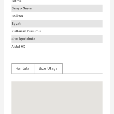
Isıtma
Banyo Sayısı
Balkon
Eşyalı
Kullanım Durumu
Site İçerisinde
Aidat (₺)
Haritalar
Bize Ulaşın