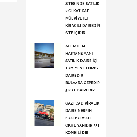
SITESİNDE SATILIK
2 CI KAT KAT
MÜLKİYETLI
KİRACILI DAIREDİR
SİTE İÇİDİR
ACIBADEM
HASTANE YANI
SATILIK DAIRE İÇİ
TÜM YENILENMİS
DAIREDIR
BULVARA CEPEDIR
5 KAT DAIREDIR
GAZI CAD KİRALIK
DAIRE NESRIN
FUATBURSALI
OKUL YANIDIR 3+1
KOMBILİ DIR