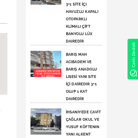
3+1 SİTE İÇI
HAVUZLU KAPALI
OTOPARKLI
KLİMALI ÇİFT
BANYOLU LÜX
DAIREDİR
Canlı Destek
BARIŞ MAH
ACIBADEM VE
BARIŞ ANADOLU
LISESİ YANI SITE
İÇİ DAİREDIR 3+1
OLUP 1 KAT
DAIREDİR
İHSANIYEDE CAVİT
ÇAĞLAR OKUL VE
YUSUF KÖFTENIN
YANI ALKENT