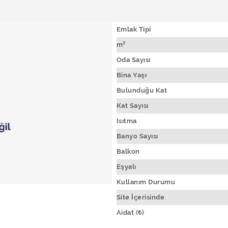
Emlak Tipi
m²
Oda Sayısı
Bina Yaşı
Bulunduğu Kat
Kat Sayısı
Isıtma
Banyo Sayısı
Balkon
Eşyalı
Kullanım Durumu
Site İçerisinde
Aidat (₺)