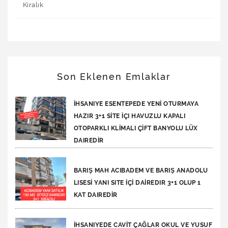
Kiralık
Son Eklenen Emlaklar
İHSANIYE ESENTEPEDE YENİ OTURMAYA
HAZIR 3+1 SİTE İÇI HAVUZLU KAPALI
OTOPARKLI KLİMALI ÇİFT BANYOLU LÜX
DAIREDİR
BARIŞ MAH ACIBADEM VE BARIŞ ANADOLU
LISESİ YANI SITE İÇİ DAİREDIR 3+1 OLUP 1
KAT DAIREDİR
İHSANIYEDE CAVİT ÇAĞLAR OKUL VE YUSUF