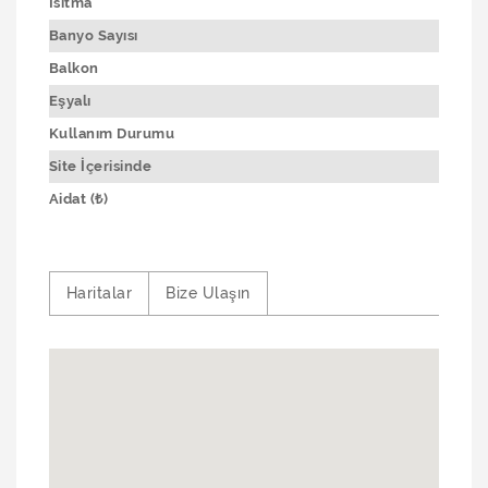
Isıtma
Banyo Sayısı
Balkon
Eşyalı
Kullanım Durumu
Site İçerisinde
Aidat (₺)
Haritalar
Bize Ulaşın